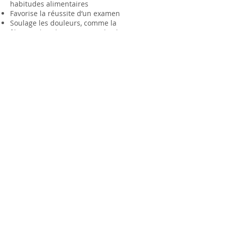
habitudes alimentaires
Favorise la réussite d’un examen
Soulage les douleurs, comme la
fibromyalgie, les migraines, l’arthrite,
eczéma, etc.
Soulage les symptômes d’allergie
Réduit l'inquiétude
Apaise les symptômes liés à l’insomnie
Soulage la timidité
Aide à réduire la consommation d’alcool
Aide à réduire l’impulsivité
Les bienfaits
Améliore la concentration, la confiance
en soi
Donne accès au potentiel intérieur
(estime de soi)
Stimule la créativité
Améliore les performances artistiques,
sportives, scolaires, etc.
Favorise l’autonomie
Améliore la mémoire, la concentration
(une séance est l’équivalent de 3 heures